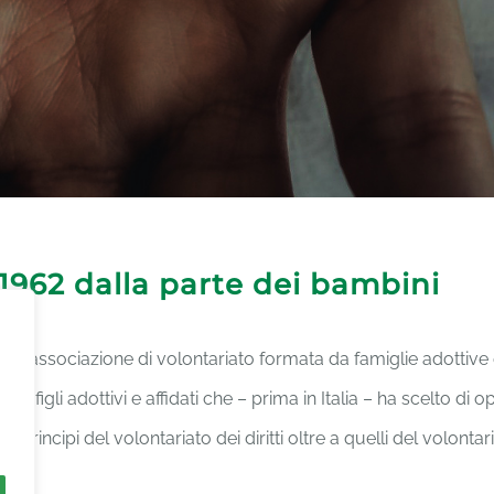
 1962 dalla parte dei bambini
na associazione di volontariato formata da famiglie adottive
rie e figli adottivi e affidati che – prima in Italia – ha scelto di 
i principi del volontariato dei diritti oltre a quelli del volontar