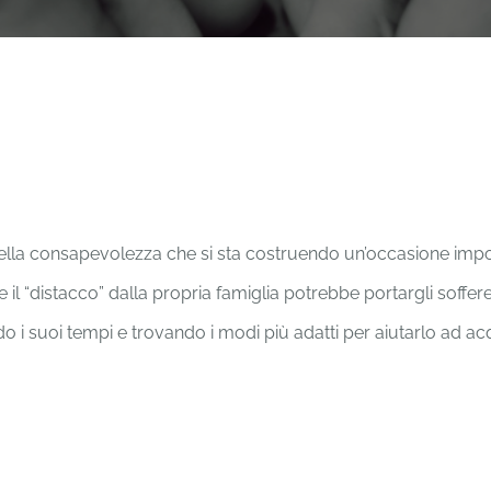
nella consapevolezza che si sta costruendo un’occasione import
l “distacco” dalla propria famiglia potrebbe portargli soffer
uoi tempi e trovando i modi più adatti per aiutarlo ad acqu