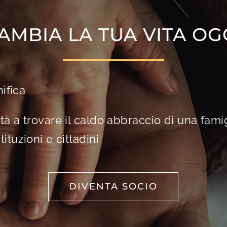
AMBIA LA TUA VITA OG
nifica
ltà a trovare il caldo abbraccio di una fami
tituzioni e cittadini
DIVENTA SOCIO