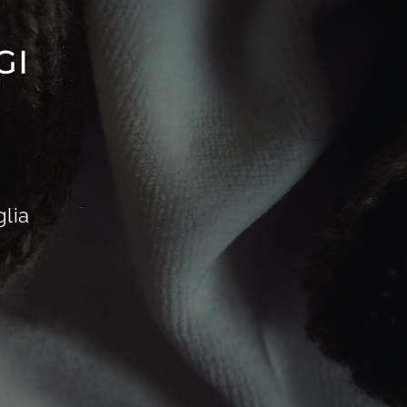
GI
glia