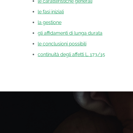
le caratteristiche generali
le fasi iniziali
la gestione
gli affidamenti di lunga durata
le conclusioni possibili
continuità degli affetti L. 173/15